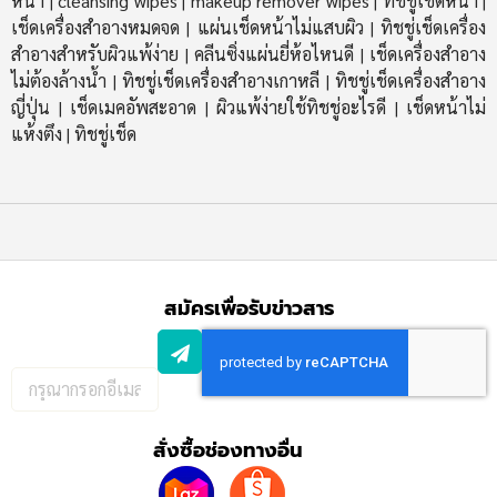
หน้า
cleansing wipes
makeup remover wipes
ทิชชู่เช็ดหน้า
|
|
|
|
เช็ดเครื่องสำอางหมดจด
แผ่นเช็ดหน้าไม่แสบผิว
ทิชชู่เช็ดเครื่อง
|
|
สำอางสำหรับผิวแพ้ง่าย
คลีนซิ่งแผ่นยี่ห้อไหนดี
เช็ดเครื่องสำอาง
|
|
ไม่ต้องล้างน้ำ
ทิชชู่เช็ดเครื่องสำอางเกาหลี
ทิชชู่เช็ดเครื่องสำอาง
|
|
ญี่ปุ่น
เช็ดเมคอัพสะอาด
ผิวแพ้ง่ายใช้ทิชชู่อะไรดี
เช็ดหน้าไม่
|
|
|
แห้งตึง
ทิชชู่เช็ด
|
สมัครเพื่อรับข่าวสาร
กรอก
อีเมล
เพื่อ
สั่งซื้อช่องทางอื่น
สมัคร