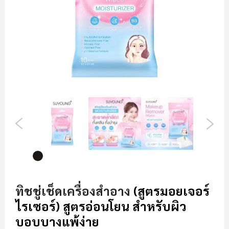
รูปภาพ
ข้าม
ไป
ทิชชู่เช็ดเครื่องสำอาง
(สูตรมอยเจอร์
ที่
ไรเซอร์) สูตรอ่อนโยน สำหรับผิว
ส่วน
เริ่ม
บอบบางแพ้ง่าย