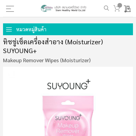
My 
ข้าม
ไป
หมวดหมู่สินค้า
ที่
ทิชชู่เช็ดเครื่องสำอาง (Moisturizer)
เนื้อหา
SUYOUNG+
Makeup Remover Wipes (Moisturizer)
ข้าม
ไป
ที่
ส่วน
ท้าย
ของ
แกล
เลอ
รี