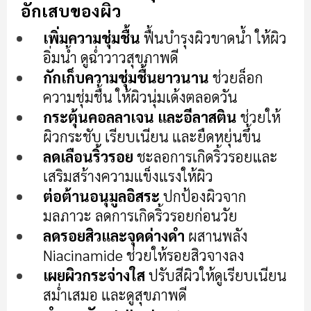
ต้น
อักเสบของผิว
ของ
แกล
เพิ่มความชุ่มชื้น
ฟื้นบำรุงผิวขาดน้ำ ให้ผิว
เลอ
อิ่มน้ำ ดูฉ่ำวาวสุขภาพดี
รี
กักเก็บความชุ่มชื้นยาวนาน
ช่วยล็อก
รูปภาพ
ความชุ่มชื้น ให้ผิวนุ่มเด้งตลอดวัน
กระตุ้นคอลลาเจน และอีลาสติน
ช่วยให้
ผิวกระชับ เรียบเนียน และยืดหยุ่นขึ้น
ลดเลือนริ้วรอย
ชะลอการเกิดริ้วรอยและ
เสริมสร้างความแข็งแรงให้ผิว
ต่อต้านอนุมูลอิสระ
ปกป้องผิวจาก
มลภาวะ ลดการเกิดริ้วรอยก่อนวัย
ลดรอยสิวและจุดด่างดำ
ผสานพลัง
Niacinamide ช่วยให้รอยสิวจางลง
เผยผิวกระจ่างใส
ปรับสีผิวให้ดูเรียบเนียน
สม่ำเสมอ และดูสุขภาพดี