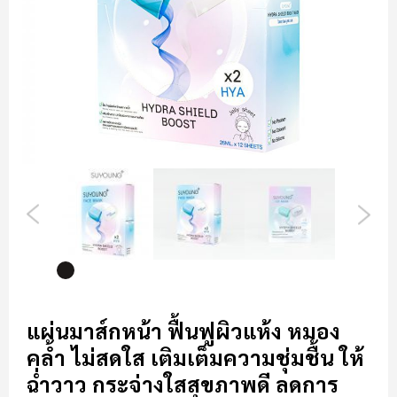
รูปภาพ
ข้าม
ไป
แผ่นมาส์กหน้า ฟื้นฟูผิวแห้ง หมอง
ที่
คล้ำ ไม่สดใส เติมเต็มความชุ่มชื้น ให้
ส่วน
เริ่ม
ฉ่ำวาว กระจ่างใส
สุขภาพดี
ลดการ