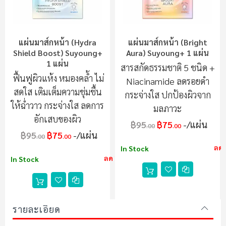
แผ่นมาส์กหน้า (Hydra
แผ่นมาส์กหน้า (Bright
Shield Boost) Suyoung+
Aura) Suyoung+ 1 แผ่น
1 แผ่น
สารสกัดธรรมชาติ 5 ชนิด +
ฟื้นฟูผิวแห้ง หมองคล้ำ ไม่
Niacinamide ลดรอยดำ
สดใส เติมเต็มความชุ่มชื้น
กระจ่างใส ปกป้องผิวจาก
ให้ฉ่ำวาว กระจ่างใส ลดการ
มลภาวะ
อักเสบของผิว
฿95
฿75
/แผ่น
.00
.00
฿95
฿75
/แผ่น
.00
.00
ลด
In Stock
ลด 21%
In Stock
รายละเอียด