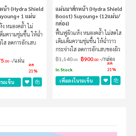
หน้า (Hydra Shield
แผ่นมาส์กหน้า (Hydra Shield
uyoung+ 1 แผ่น
Boost) Suyoung+ (12แผ่น/
กล่อง)
ห้ง หมองคล้ำ ไม่
ฟื้นฟูผิวแห้ง หมองคล้ำ ไม่สดใส
็มความชุ่มชื้น ให้ฉ่ำ
เติมเต็มความชุ่มชื้น ให้ฉ่ำวาว
างใส ลดการอักเสบ
กระจ่างใส ลดการอักเสบของผิว
฿1,140
฿900
/กล่อง
75
/แผ่น
.00
.00
.00
ลด
ลด
21%
In Stock
21%
เพิ่มลงในรถเข็น
นรถเข็น