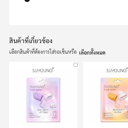
ข้าม
ไป
ที่
ส่วน
สินค้าที่เกี่ยวข้อง
เริ่ม
ต้น
เลือกสินค้าที่ต้องการใส่รถเข็นหรือ
เลือกทั้งหมด
ของ
แกล
เลอ
รี
รูปภาพ