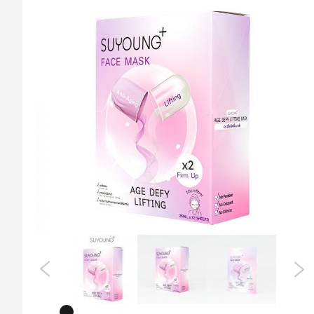
ที่
ส่วน
ท้าย
ของ
แกล
เลอ
รี
รูปภาพ