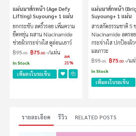
แผ่นมาส์กหน้า (Age Defy
แผ่นมาส์กหน้า (Bri
Lifting) Suyoung+ 1 แผ่น
Suyoung+ 1 แผ่น
ยกกระชับ ลดริ้วรอย เพิ่มความ
สารสกัดธรรมชาติ 5 
ยืดหยุ่น ผสาน Niacinamide
Niacinamide ลดรอ
ช่วยผิวกระจ่างใส ดูอ่อนเยาว์
กระจ่างใส ปกป้องผิ
มลภาวะ
฿95
฿75
/แผ่น
.00
.00
ลด
฿95
฿75
/แผ
.00
.00
21%
In Stock
In Stock
เพิ่มลงในรถเข็น
เพิ่มลงในรถเข็น
รายละเอียด
รีวิว
RELATED POSTS