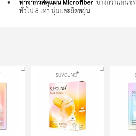
ทำจากวัสดุแผ่น Microfiber
บางกว่าแผ่นชี
ทั่วไป 8 เท่า นุ่มและยืดหยุ่น