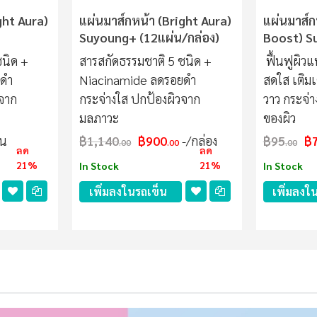
ght Aura)
แผ่นมาส์กหน้า (Bright Aura)
แผ่นมาส์ก
Suyoung+ (12แผ่น/กล่อง)
Boost) S
ชนิด +
สารสกัดธรรมชาติ 5 ชนิด +
ฟื้นฟูผิวแ
ยดำ
Niacinamide ลดรอยดำ
สดใส เติมเต
วจาก
กระจ่างใส ปกป้องผิวจาก
วาว กระจ่
มลภาวะ
ของผิว
่น
฿1,140
฿900
/กล่อง
฿95
฿
.00
.00
.00
ลด
ลด
21%
21%
In Stock
In Stock
เพิ่มลงในรถเข็น
เพิ่มลงใ